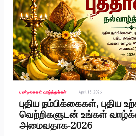
Categories
பண்டிகைகள்
,
வாழ்த்துக்கள்
Posted
April 13, 2026
on
புதிய நம்பிக்கைகள், புதிய உற்
வெற்றிகளுடன் உங்கள் வாழ
அமைவதாக-2026