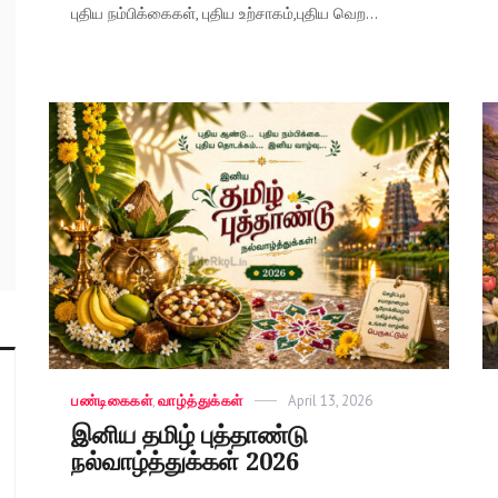
புதிய நம்பிக்கைகள், புதிய உற்சாகம்,புதிய வெற...
Categories
பண்டிகைகள்
,
வாழ்த்துக்கள்
Posted
April 13, 2026
on
இனிய தமிழ் புத்தாண்டு
நல்வாழ்த்துக்கள் 2026