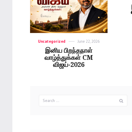
Categories
Uncategorized
Posted
June 22, 2026
on
இனிய பிறந்தநாள்
வாழ்த்துக்கள் CM
விஜய்-2026
Search
Se
for: