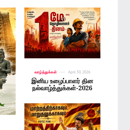
Categories
வாழ்த்துக்கள்
Posted
April 30, 2026
on
இனிய உழைப்பாளர் தின
நல்வாழ்த்துக்கள்-2026