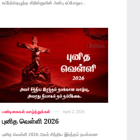
உயிர்த்தெழுந்த கிறிஸ்துவின் அன்பு ஏப்போதும...
Categories
பண்டிகைகள்
,
வாழ்த்துக்கள்
Posted
April 2, 2026
on
புனித வெள்ளி 2026
புனித வெள்ளி 2026 அவர் சிந்திய இரத்தம் நமக்கான