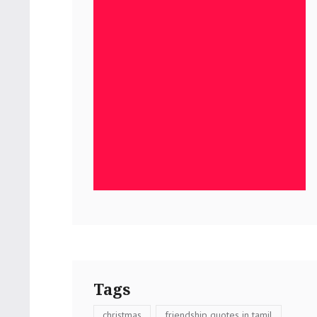
Tags
christmas
friendship quotes in tamil