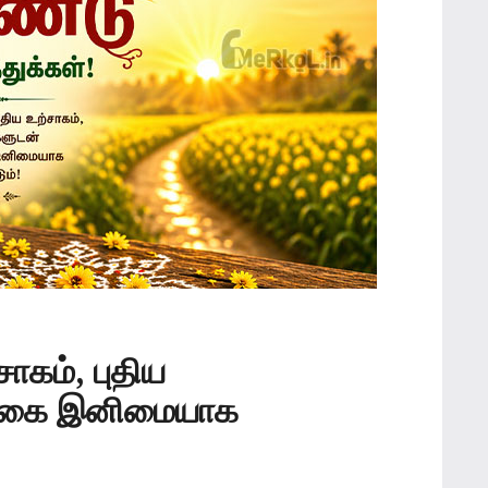
சாகம், புதிய
்க்கை இனிமையாக