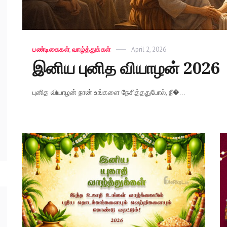
Categories
பண்டிகைகள்
,
வாழ்த்துக்கள்
Posted
April 2, 2026
on
இனிய புனித வியாழன் 2026
புனித வியாழன் நான் உங்களை நேசித்ததுபோல், நீ�...