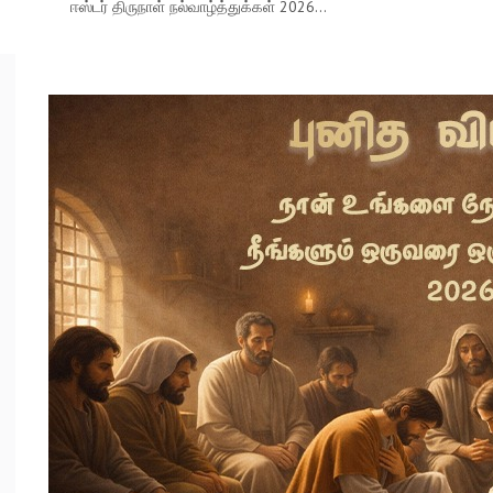
ஈஸ்டர் திருநாள் நல்வாழ்த்துக்கள் 2026...