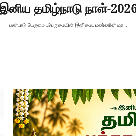
on
இனிய தமிழ்நாடு நாள்-202
பண்பாடு பெருமை...பெருமையின் இனிமை...மண்ணின் மக...
arch