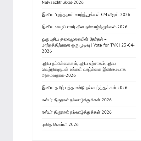
Nalvaazhthukkal-2026
இனிய பிறந்தநாள் வாழ்த்துக்கள் CM விஜய்-2026
இனிய உழைப்பாளர் தின நல்வாழ்த்துக்கள்-2026
ஒரு புதிய தலைமுறையின் தேர்தல் –
மாற்றத்திற்கான ஒரு முடிவு | Vote for TVK | 23-04-
2026
புதிய நம்பிக்கைகள், புதிய உற்சாகம், புதிய
வெற்றிகளுடன் உங்கள் வாழ்க்கை இனிமையாக
அமைவதாக-2026
இனிய தமிழ் புத்தாண்டு நல்வாழ்த்துக்கள் 2026
ஈஸ்டர் திருநாள் நல்வாழ்த்துக்கள் 2026
ஈஸ்டர் திருநாள் நல்வாழ்த்துக்கள் 2026
புனித வெள்ளி 2026