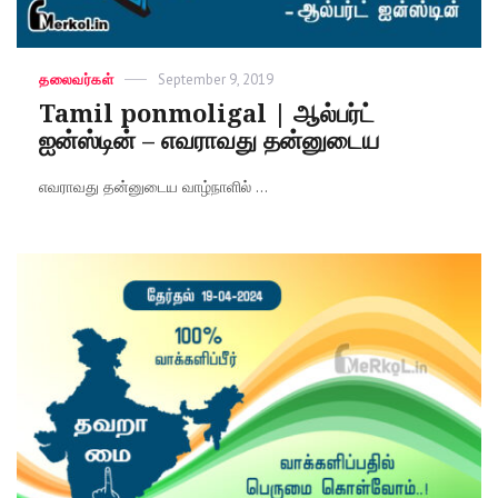
Categories
தலைவர்கள்
Posted
September 9, 2019
on
Tamil ponmoligal | ஆல்பர்ட்
ஐன்ஸ்டின் – எவராவது தன்னுடைய
எவராவது தன்னுடைய வாழ்நாளில் ...