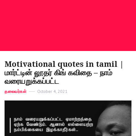
Motivational quotes in tamil |
மார்ட்டின் லூதர் கிங் கவிதை – நாம்
வரையறுக்கப்பட்ட
Categories
தலைவர்கள்
Posted
October 4, 2021
on