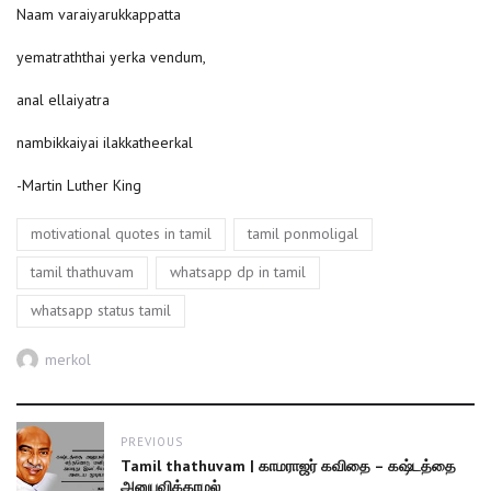
Naam varaiyarukkappatta
yematraththai yerka vendum,
anal ellaiyatra
nambikkaiyai ilakkatheerkal
-Martin Luther King
Tags
,
,
motivational quotes in tamil
tamil ponmoligal
,
,
tamil thathuvam
whatsapp dp in tamil
whatsapp status tamil
Author
merkol
Post
PREVIOUS
navigation
Previous
Tamil thathuvam | காமராஜர் கவிதை – கஷ்டத்தை
post:
அனுபவிக்காமல்