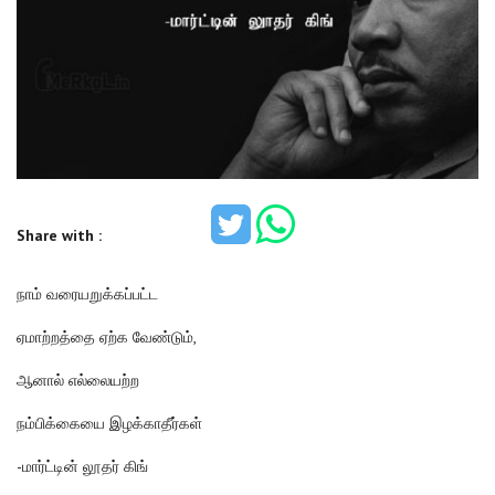
Share with :
நாம் வரையறுக்கப்பட்ட
ஏமாற்றத்தை ஏற்க வேண்டும்,
ஆனால் எல்லையற்ற
நம்பிக்கையை இழக்காதீர்கள்
-மார்ட்டின் லூதர் கிங்