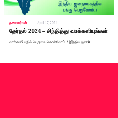
Categories
தலைவர்கள்
Posted
April 17, 2024
on
தேர்தல் 2024 – சிந்தித்து வாக்களியுங்கள்
வாக்களிப்பதில் பெருமை கொள்வோம்..! இந்திய ஜன�...