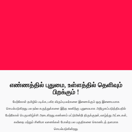
எண்ணத்தில் புதுமை, உள்ளத்தில் தெளிவும்
பிறக்கும் !
மேற்கோள் தமிழில் படிக்க, பகிர விரும்புபவர்களை இணைக்கும் ஒரு இணையமாக
செயல்படுகிறது. பல நல்ல கருத்துக்களை இந்த உலகிற்கு புதுமையாக அறிமுகப்படுத்தியதில்
மேற்கோள் பெருமகிழ்ச்சி அடைகிறது. எண்ணம் மட்டுமின்றி திருக்குறள், வாழ்த்து அட்டைகள்,
கவிதை மற்றும் சினிமா வசனங்கள் போன்ற பல பகுதிகளை கொண்டத் தளமாக
செயல்படுகின்றது.