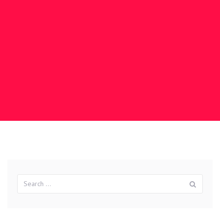
Search
Sear
for: