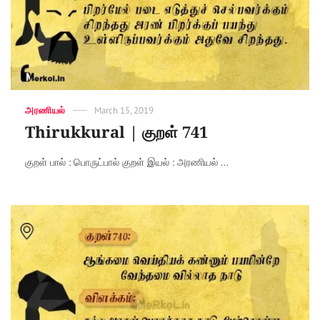
Categories
அரணியல்
Posted
March 15, 2019
on
Thirukkural | குறள் 741
குறள் பால் : பொருட்பால் குறள் இயல் : அரணியல் ...