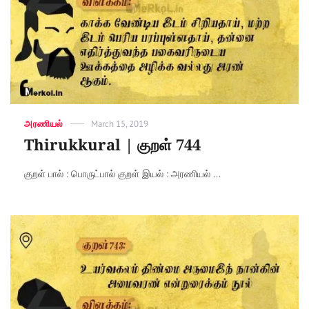
Categories
அரணியல்
Posted
March 15, 2019
on
Thirukkural | குறள் 744
குறள் பால் : பொருட்பால் குறள் இயல் : அரணியல் ...