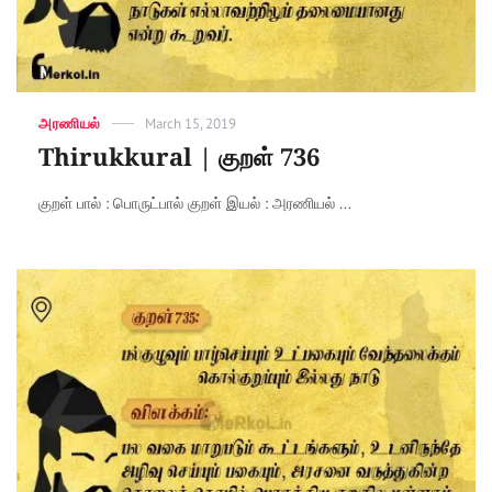
Categories
அரணியல்
Posted
March 15, 2019
on
Thirukkural | குறள் 736
குறள் பால் : பொருட்பால் குறள் இயல் : அரணியல் ...