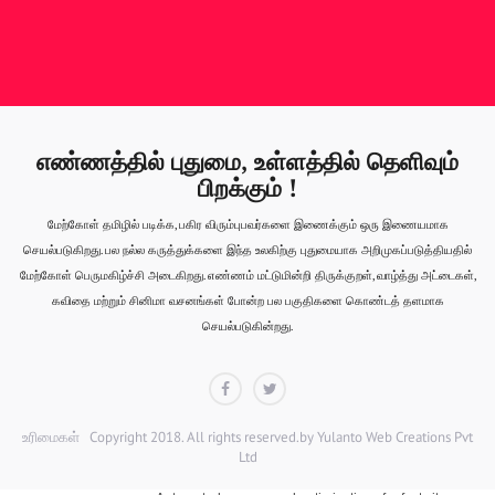
எண்ணத்தில் புதுமை, உள்ளத்தில் தெளிவும்
பிறக்கும் !
மேற்கோள் தமிழில் படிக்க, பகிர விரும்புபவர்களை இணைக்கும் ஒரு இணையமாக
செயல்படுகிறது. பல நல்ல கருத்துக்களை இந்த உலகிற்கு புதுமையாக அறிமுகப்படுத்தியதில்
மேற்கோள் பெருமகிழ்ச்சி அடைகிறது. எண்ணம் மட்டுமின்றி திருக்குறள், வாழ்த்து அட்டைகள்,
கவிதை மற்றும் சினிமா வசனங்கள் போன்ற பல பகுதிகளை கொண்டத் தளமாக
செயல்படுகின்றது.
Facebook
Twitter
உரிமைகள்
Copyright 2018. All rights reserved.by
Yulanto Web Creations Pvt
Ltd