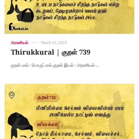
Categories
அரணியல்
Posted
March 15, 2019
on
Thirukkural | குறள் 739
குறள் பால் : பொருட்பால் குறள் இயல் : அரணியல் ...