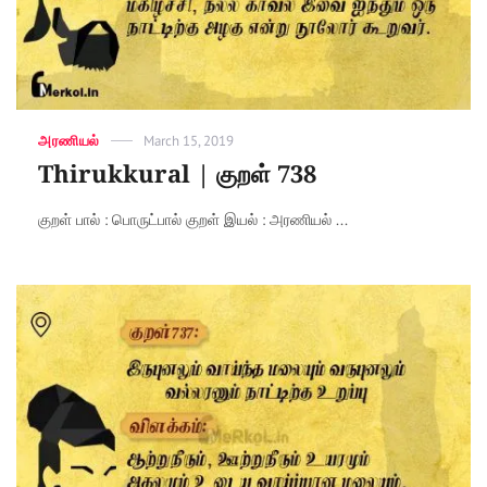
Categories
அரணியல்
Posted
March 15, 2019
on
Thirukkural | குறள் 738
குறள் பால் : பொருட்பால் குறள் இயல் : அரணியல் ...