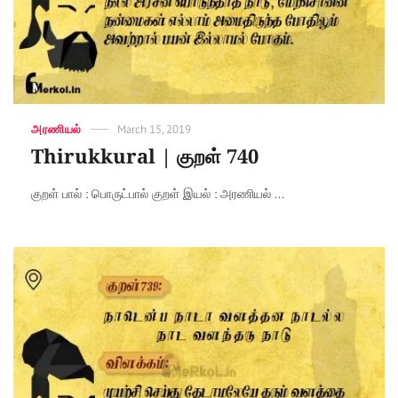
Categories
அரணியல்
Posted
March 15, 2019
on
Thirukkural | குறள் 740
குறள் பால் : பொருட்பால் குறள் இயல் : அரணியல் ...