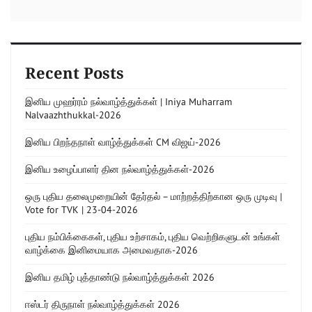
Recent Posts
இனிய முஹர்ரம் நல்வாழ்த்துக்கள் | Iniya Muharram
Nalvaazhthukkal-2026
இனிய பிறந்தநாள் வாழ்த்துக்கள் CM விஜய்-2026
இனிய உழைப்பாளர் தின நல்வாழ்த்துக்கள்-2026
ஒரு புதிய தலைமுறையின் தேர்தல் – மாற்றத்திற்கான ஒரு முடிவு |
Vote for TVK | 23-04-2026
புதிய நம்பிக்கைகள், புதிய உற்சாகம், புதிய வெற்றிகளுடன் உங்கள்
வாழ்க்கை இனிமையாக அமைவதாக-2026
இனிய தமிழ் புத்தாண்டு நல்வாழ்த்துக்கள் 2026
ஈஸ்டர் திருநாள் நல்வாழ்த்துக்கள் 2026