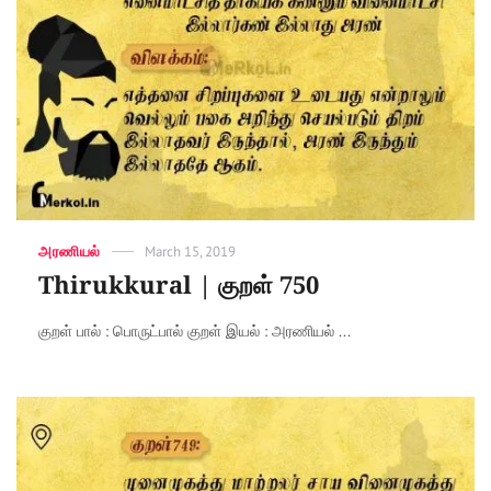
Categories
அரணியல்
Posted
March 15, 2019
on
Thirukkural | குறள் 750
குறள் பால் : பொருட்பால் குறள் இயல் : அரணியல் ...