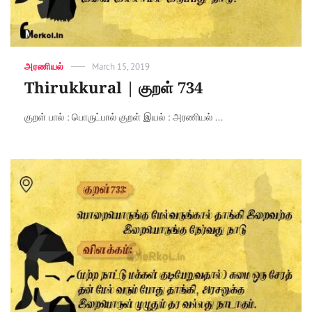
Categories
அரணியல்
Posted
March 15, 2019
on
Thirukkural | குறள் 734
குறள் பால் : பொருட்பால் குறள் இயல் : அரணியல் ...