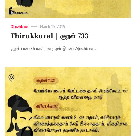
Categories
அரணியல்
Posted
March 15, 2019
on
Thirukkural | குறள் 733
குறள் பால் : பொருட்பால் குறள் இயல் : அரணியல் ...