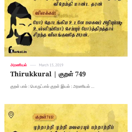
Categories
அரணியல்
Posted
March 15, 2019
on
Thirukkural | குறள் 749
குறள் பால் : பொருட்பால் குறள் இயல் : அரணியல் ...