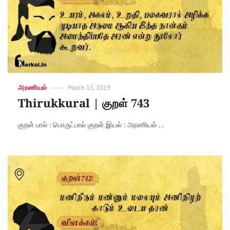
Categories
அரணியல்
Posted
March 15, 2019
on
Thirukkural | குறள் 743
குறள் பால் : பொருட்பால் குறள் இயல் : அரணியல் ...