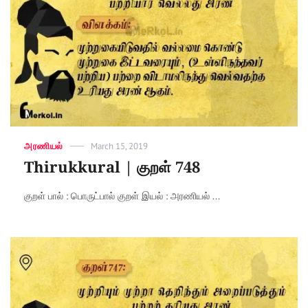
Categories
அரணியல்
Posted
March 15, 2019
on
Thirukkural | குறள் 748
குறள் பால் : பொருட்பால் குறள் இயல் : அரணியல் ...