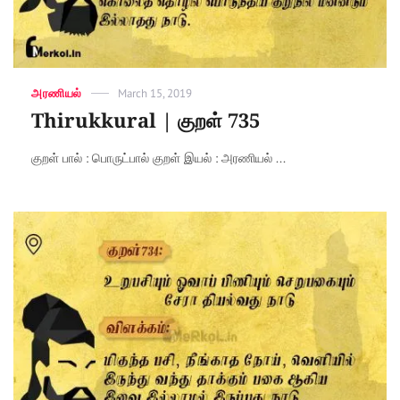
Categories
அரணியல்
Posted
March 15, 2019
on
Thirukkural | குறள் 735
குறள் பால் : பொருட்பால் குறள் இயல் : அரணியல் ...