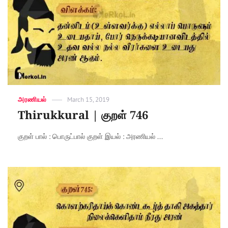
Categories
அரணியல்
Posted
March 15, 2019
on
Thirukkural | குறள் 746
குறள் பால் : பொருட்பால் குறள் இயல் : அரணியல் ...