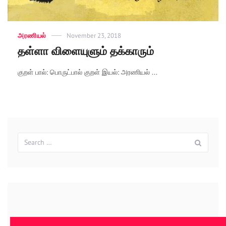
Categories
அரணியல்
Posted
November 23, 2018
on
தள்ளா விளையுளும் தக்காரும்
குறள் பால்: பொருட்பால் குறள் இயல்: அரணியல் ...
Search
Sear
for: