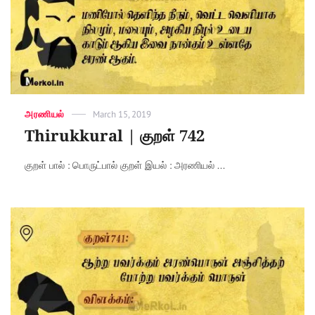
Categories
அரணியல்
Posted
March 15, 2019
on
Thirukkural | குறள் 742
குறள் பால் : பொருட்பால் குறள் இயல் : அரணியல் ...