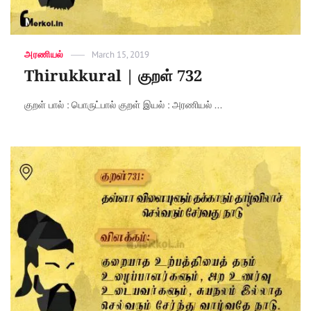
Categories
அரணியல்
Posted
March 15, 2019
on
Thirukkural | குறள் 732
குறள் பால் : பொருட்பால் குறள் இயல் : அரணியல் ...