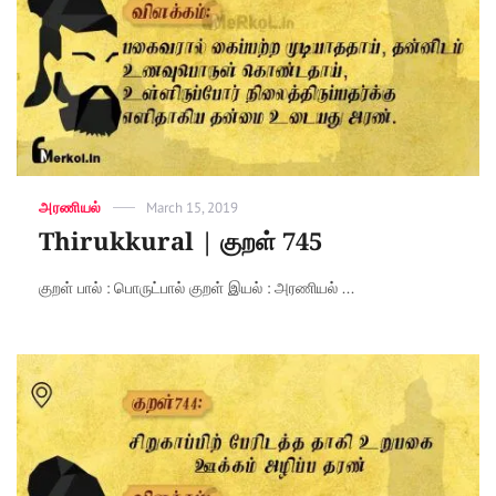
Categories
அரணியல்
Posted
March 15, 2019
on
Thirukkural | குறள் 745
குறள் பால் : பொருட்பால் குறள் இயல் : அரணியல் ...