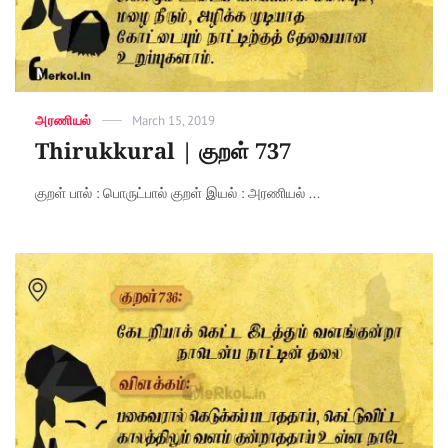
Categories
அரணியல்
Posted
March 15, 2019
on
Thirukkural | குறள் 737
குறள் பால் : பொருட்பால் குறள் இயல் : அரணியல் ...