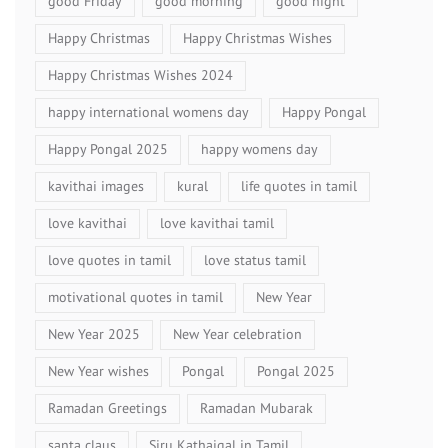
good Friday
good morning
good night
Happy Christmas
Happy Christmas Wishes
Happy Christmas Wishes 2024
happy international womens day
Happy Pongal
Happy Pongal 2025
happy womens day
kavithai images
kural
life quotes in tamil
love kavithai
love kavithai tamil
love quotes in tamil
love status tamil
motivational quotes in tamil
New Year
New Year 2025
New Year celebration
New Year wishes
Pongal
Pongal 2025
Ramadan Greetings
Ramadan Mubarak
santa claus
Siru Kathaigal in Tamil