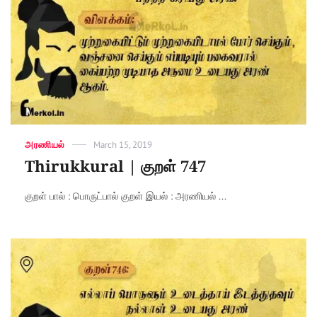
Categories
அரணியல்
Posted
March 15, 2019
on
Thirukkural | குறள் 747
குறள் பால் : பொருட்பால் குறள் இயல் : அரணியல் ...