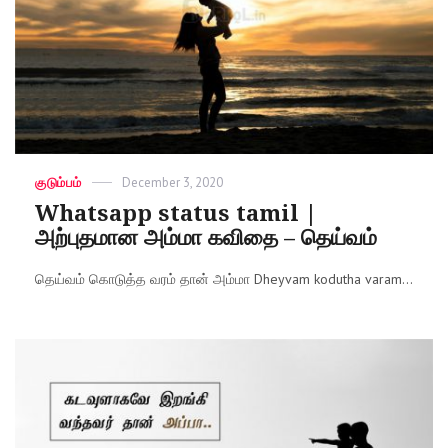
Categories
குடும்பம்
Posted
December 3, 2020
on
Whatsapp status tamil |
அற்புதமான அம்மா கவிதை – தெய்வம்
தெய்வம் கொடுத்த வரம் தான் அம்மா Dheyvam kodutha varam...