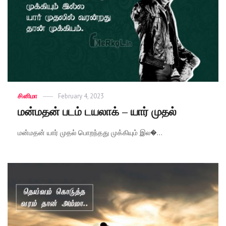
Categories
சினிமா
Posted
February 4, 2023
on
மன்மதன் படம் டயலாக் – யார் முதல்
மன்மதன் யார் முதல் பொறந்தது முக்கியும் இல�...