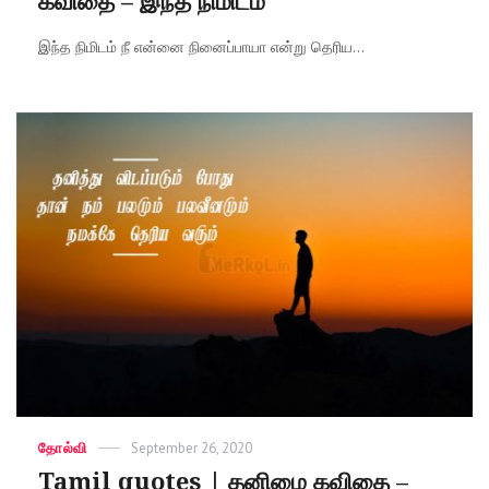
கவிதை – இந்த நிமிடம்
இந்த நிமிடம் நீ என்னை நினைப்பாயா என்று தெரிய...
Categories
தோல்வி
Posted
September 26, 2020
on
Tamil quotes | தனிமை கவிதை –