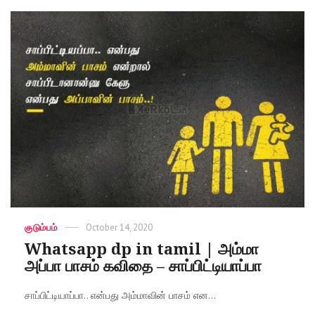
Categories
குடும்பம்
Posted
October 14, 2020
on
Whatsapp dp in tamil | அம்மா
அப்பா பாசம் கவிதை – சாப்பிட்டியாப்பா
சாப்பிட்டியாப்பா.. என்பது அம்மாவின் பாசம் என...