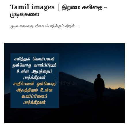
on
Tamil images | திறமை கவிதை –
முடிவுகளை
முடிவுகளை தயங்காமல் எடுக்கும் திறன் ...