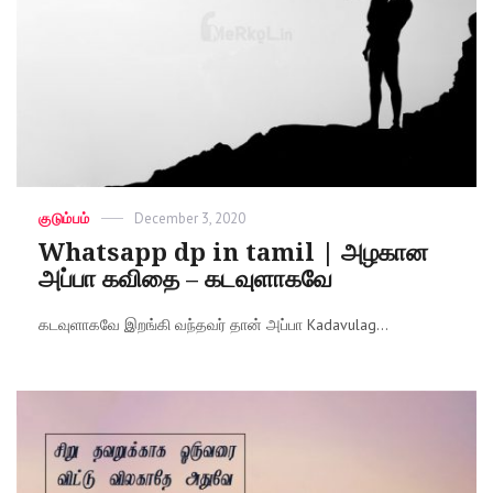
Categories
குடும்பம்
Posted
December 3, 2020
on
Whatsapp dp in tamil | அழகான
அப்பா கவிதை – கடவுளாகவே
கடவுளாகவே இறங்கி வந்தவர் தான் அப்பா Kadavulag...