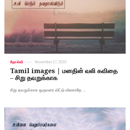
Categories
தோல்வி
Posted
November 17, 2020
on
Tamil images | மனதின் வலி கவிதை
– சிறு தவறுக்காக
சிறு தவறுக்காக ஒருவரை விட்டு விலகாதே ...