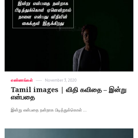
Categories
எண்ணங்கள்
Posted
November 3, 2020
on
Tamil images | விதி கவிதை – இன்று
என்பதை
இன்று என்பதை நன்றாக பிடித்துக்கொள் ...