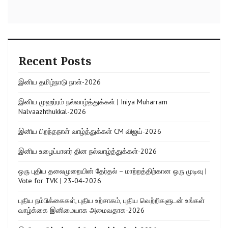
Recent Posts
இனிய தமிழ்நாடு நாள்-2026
இனிய முஹர்ரம் நல்வாழ்த்துக்கள் | Iniya Muharram
Nalvaazhthukkal-2026
இனிய பிறந்தநாள் வாழ்த்துக்கள் CM விஜய்-2026
இனிய உழைப்பாளர் தின நல்வாழ்த்துக்கள்-2026
ஒரு புதிய தலைமுறையின் தேர்தல் – மாற்றத்திற்கான ஒரு முடிவு |
Vote for TVK | 23-04-2026
புதிய நம்பிக்கைகள், புதிய உற்சாகம், புதிய வெற்றிகளுடன் உங்கள்
வாழ்க்கை இனிமையாக அமைவதாக-2026