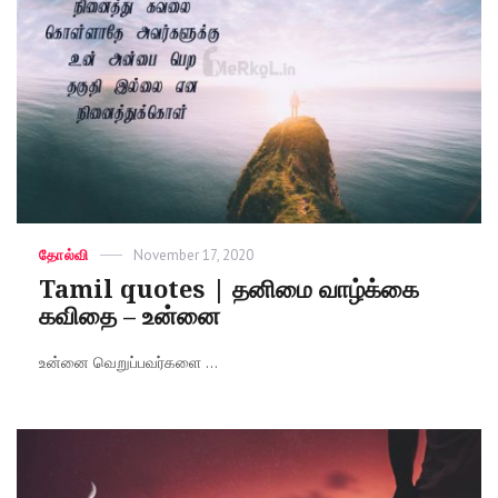
Categories
தோல்வி
Posted
November 17, 2020
on
Tamil quotes | தனிமை வாழ்க்கை
கவிதை – உன்னை
உன்னை வெறுப்பவர்களை ...