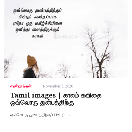
Categories
எண்ணங்கள்
Posted
November 3, 2020
on
Tamil images | காலம் கவிதை –
ஒவ்வொரு துன்பத்திற்கு
ஒவ்வொரு துன்பத்திற்குப் பின்பும் ...