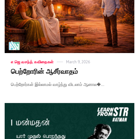
Categories
எ.ஜெ.வசந்த்
,
கவிதைகள்
Posted
March 9, 2026
on
பெற்றோரின் ஆசீர்வாதம்
பெற்றோர்கள் இல்லாமல் வாழ்ந்து விடலாம் ஆனால�...