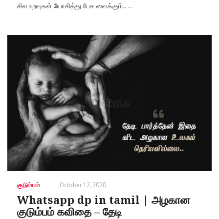
சில உறவுகள் யோசித்து பேச வைக்கும்.. ...
Categories
குடும்பம்
Posted
October 12, 2020
on
Whatsapp dp in tamil | அழகான
குடும்பம் கவிதை – தேடி