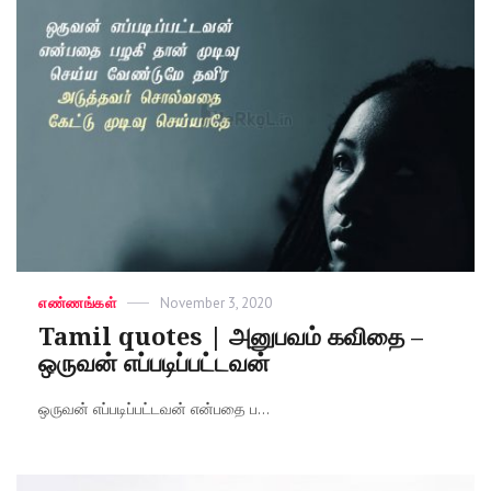
Categories
எண்ணங்கள்
Posted
November 3, 2020
on
Tamil quotes | அனுபவம் கவிதை –
ஒருவன் எப்படிப்பட்டவன்
ஒருவன் எப்படிப்பட்டவன் என்பதை ப...