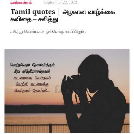
Categories
எண்ணங்கள்
Posted
September 22, 2020
on
Tamil quotes | அழகான வாழ்க்கை
கவிதை – சலித்து
சலித்து கொள்பவன் ஒவ்வொரு வாய்ப்பிலும் ...