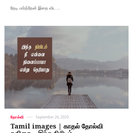
தேடி பார்த்தேன் இதை விட ...
Categories
தோல்வி
Posted
September 26, 2020
on
Tamil images | காதல் தோல்வி