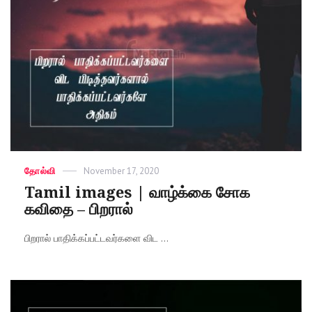
Categories
தோல்வி
Posted
November 17, 2020
on
Tamil images | வாழ்க்கை சோக
கவிதை – பிறரால்
பிறரால் பாதிக்கப்பட்டவர்களை விட ...