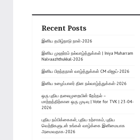
Recent Posts
இனிய தமிழ்நாடு நாள்-2026
இனிய முஹர்ரம் நல்வாழ்த்துக்கள் | Iniya Muharram
Nalvaazhthukkal-2026
இனிய பிறந்தநாள் வாழ்த்துக்கள் CM விஜய்-2026
இனிய உழைப்பாளர் தின நல்வாழ்த்துக்கள்-2026
ஒரு புதிய தலைமுறையின் தேர்தல் –
மாற்றத்திற்கான ஒரு முடிவு | Vote for TVK | 23-04-
2026
புதிய நம்பிக்கைகள், புதிய உற்சாகம், புதிய
வெற்றிகளுடன் உங்கள் வாழ்க்கை இனிமையாக
அமைவதாக-2026