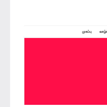
Here, we have brought you to an extensive collecti
Tamil – Quotes, tamil thathuvam, tamil ponmoli
முகப்பு
வாழ்