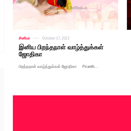
Categories
சினிமா
Posted
October 17, 2022
on
இனிய பிறந்தநாள் வாழ்த்துக்கள்
ஜோதிகா
பிறந்தநாள் வாழ்த்துக்கள் ஜோதிகா Piranth...