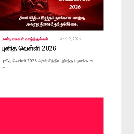
Categories
பண்டிகைகள்
,
வாழ்த்துக்கள்
Posted
April 2, 2026
on
புனித வெள்ளி 2026
புனித வெள்ளி 2026 அவர் சிந்திய இரத்தம் நமக்கான
...