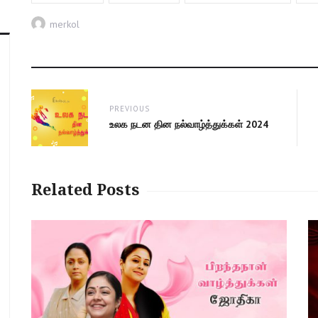
Author
merkol
Post
PREVIOUS
navigation
Previous
உலக நடன தின நல்வாழ்த்துக்கள் 2024
post:
Related Posts