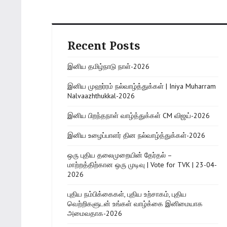
Recent Posts
இனிய தமிழ்நாடு நாள்-2026
இனிய முஹர்ரம் நல்வாழ்த்துக்கள் | Iniya Muharram
Nalvaazhthukkal-2026
இனிய பிறந்தநாள் வாழ்த்துக்கள் CM விஜய்-2026
இனிய உழைப்பாளர் தின நல்வாழ்த்துக்கள்-2026
ஒரு புதிய தலைமுறையின் தேர்தல் –
மாற்றத்திற்கான ஒரு முடிவு | Vote for TVK | 23-04-
2026
புதிய நம்பிக்கைகள், புதிய உற்சாகம், புதிய
வெற்றிகளுடன் உங்கள் வாழ்க்கை இனிமையாக
அமைவதாக-2026