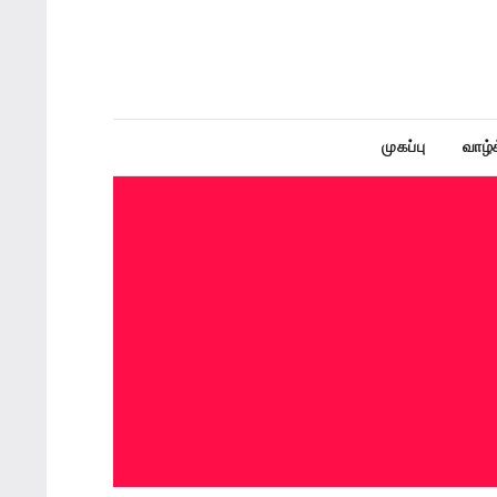
Here, we have brought you to an extensive collecti
Tamil – Quotes, tamil thathuvam, tamil ponmoli
முகப்பு
வாழ்