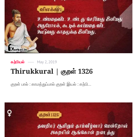
Categories
கற்பியல்
Posted
May 2, 2019
on
Thirukkural | குறள் 1326
குறள் பால் : காமத்துப்பால் குறள் இயல் : கற்பி...