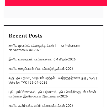
Recent Posts
இனிய முஹர்ரம் நல்வாழ்த்துக்கள் | Iniya Muharram
Nalvaazhthukkal-2026
இனிய பிறந்தநாள் வாழ்த்துக்கள் CM விஜய்-2026
இனிய உழைப்பாளர் தின நல்வாழ்த்துக்கள்-2026
ஒரு புதிய தலைமுறையின் தேர்தல் – மாற்றத்திற்கான ஒரு முடிவு |
Vote for TVK | 23-04-2026
புதிய நம்பிக்கைகள், புதிய உற்சாகம், புதிய வெற்றிகளுடன் உங்கள்
வாழ்க்கை இனிமையாக அமைவதாக-2026
இனிய தமிழ் புத்தாண்டு நல்வாழ்த்துக்கள் 2026