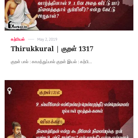
Categories
கற்பியல்
Posted
May 2, 2019
on
Thirukkural | குறள் 1317
குறள் பால் : காமத்துப்பால் குறள் இயல் : கற்பி...