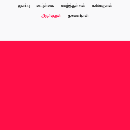
முகப்பு
வாழ்க்கை
வாழ்த்துக்கள்
கவிதைகள்
திருக்குறள்
தலைவர்கள்