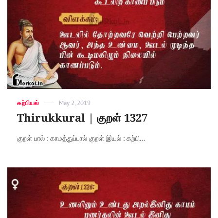
Categories
கற்பியல்
Posted
May 2, 2019
on
Thirukkural | குறள் 1327
குறள் பால் : காமத்துப்பால் குறள் இயல் : கற்பி...