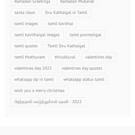
Ramadan Greetings
Ramadan Mubarak
santa claus
Siru Kathaigal in Tamil
tamil images
tamil kavithai
tamil kavithaigal images
tamil ponmoligal
tamil quotes
Tamil Siru Kathaigal
tamil thathuvam
thirukkural
valentines day
valentines day 2025
valentines day quotes
whatsapp dp in tamil
whatsapp status tamil
wish you a merry christmas
பிறந்தநாள் வாழ்த்துக்கள் யுவன் - 2022