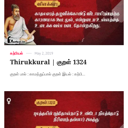
Categories
கற்பியல்
Posted
May 2, 2019
on
Thirukkural | குறள் 1324
குறள் பால் : காமத்துப்பால் குறள் இயல் : கற்பி...