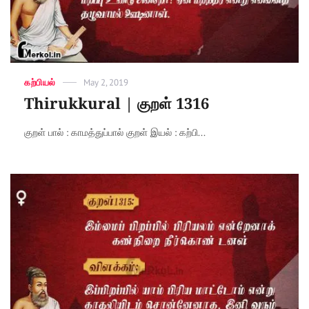
Categories
கற்பியல்
Posted
May 2, 2019
on
Thirukkural | குறள் 1316
குறள் பால் : காமத்துப்பால் குறள் இயல் : கற்பி...