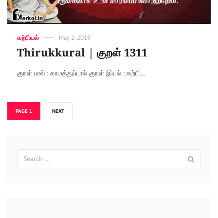
Categories
கற்பியல்
Posted
May 2, 2019
on
Thirukkural | குறள் 1311
குறள் பால் : காமத்துப்பால் குறள் இயல் : கற்பி...
Posts
PAGE
1
NEXT
navigation
Search
Sear
for: