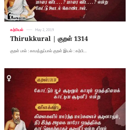
Categories
கற்பியல்
Posted
May 2, 2019
on
Thirukkural | குறள் 1314
குறள் பால் : காமத்துப்பால் குறள் இயல் : கற்பி...