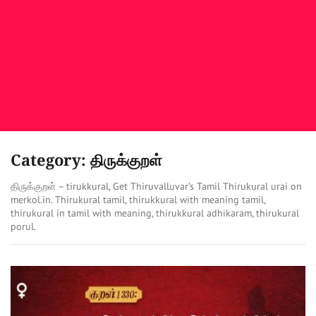
Category: திருக்குறள்
திருக்குறள் – tirukkural, Get Thiruvalluvar’s Tamil Thirukural urai on
merkol.in. Thirukural tamil, thirukkural with meaning tamil,
thirukural in tamil with meaning, thirukkural adhikaram, thirukural
porul.