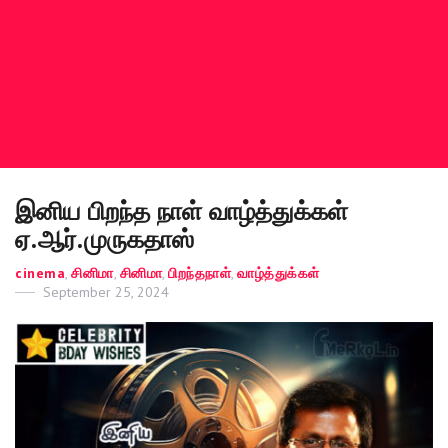
இனிய பிறந்த நாள் வாழ்த்துக்கள்
ஏ.ஆர்.முருகதாஸ்
Categories
cinema
,
சினிமா
,
சினிமா
,
பிறந்தநாள்
,
வாழ்த்துக்கள்
Posted
September 25, 2024
on