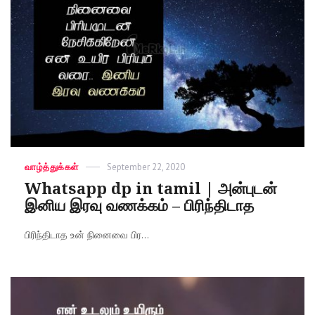
Categories
வாழ்த்துக்கள்
Posted
September 22, 2020
on
Whatsapp dp in tamil | அன்புடன்
இனிய இரவு வணக்கம் – பிரிந்திடாத
பிரிந்திடாத உன் நினைவை பிர...