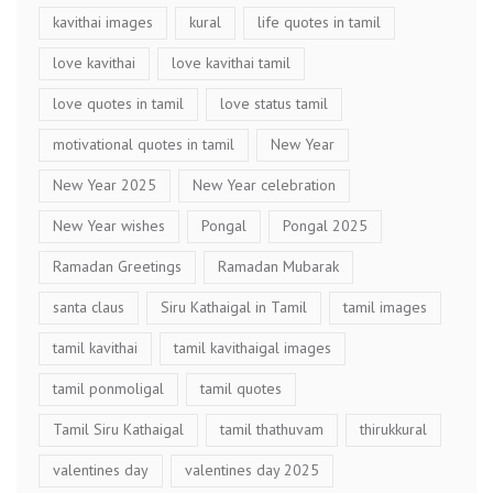
kavithai images
kural
life quotes in tamil
love kavithai
love kavithai tamil
love quotes in tamil
love status tamil
motivational quotes in tamil
New Year
New Year 2025
New Year celebration
New Year wishes
Pongal
Pongal 2025
Ramadan Greetings
Ramadan Mubarak
santa claus
Siru Kathaigal in Tamil
tamil images
tamil kavithai
tamil kavithaigal images
tamil ponmoligal
tamil quotes
Tamil Siru Kathaigal
tamil thathuvam
thirukkural
valentines day
valentines day 2025