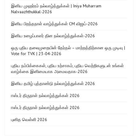
இனிய முஹர்ரம் நல்வாழ்த்துக்கள் | Iniya Muharram
Nalvaazhthukkal-2026
இனிய பிறந்தநாள் வாழ்த்துக்கள் CM விஜய்-2026
இனிய உழைப்பாளர் தின நல்வாழ்த்துக்கள்-2026
ஒரு புதிய தலைமுறையின் தேர்தல் – மாற்றத்திற்கான ஒரு முடிவு |
Vote for TVK | 23-04-2026
புதிய நம்பிக்கைகள், புதிய உற்சாகம், புதிய வெற்றிகளுடன் உங்கள்
வாழ்க்கை இனிமையாக அமைவதாக-2026
இனிய தமிழ் புத்தாண்டு நல்வாழ்த்துக்கள் 2026
ஈஸ்டர் திருநாள் நல்வாழ்த்துக்கள் 2026
ஈஸ்டர் திருநாள் நல்வாழ்த்துக்கள் 2026
புனித வெள்ளி 2026