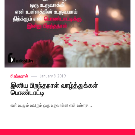
Categories
பிறந்தநாள்
Posted
January 8, 2019
on
இனிய பிறந்தநாள் வாழ்த்துக்கள்
பொண்டாட்டி
என் உடலும் உயிரும் ஒரு உருவாக்கி என் உள்ளத...