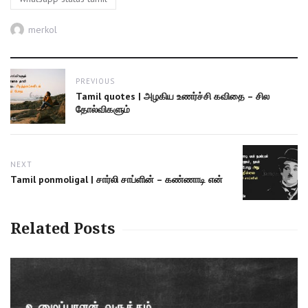
Author
merkol
Post
PREVIOUS
navigation
Previous
Tamil quotes | அழகிய உணர்ச்சி கவிதை – சில
post:
தோல்விகளும்
NEXT
Next
Tamil ponmoligal | சார்லி சாப்ளின் – கண்ணாடி என்
post:
Related Posts