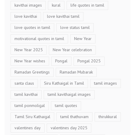
kavithai images
kural
life quotes in tamil
love kavithai
love kavithai tamil
love quotes in tamil
love status tamil
motivational quotes in tamil
New Year
New Year 2025
New Year celebration
New Year wishes
Pongal
Pongal 2025
Ramadan Greetings
Ramadan Mubarak
santa claus
Siru Kathaigal in Tamil
tamil images
tamil kavithai
tamil kavithaigal images
tamil ponmoligal
tamil quotes
Tamil Siru Kathaigal
tamil thathuvam
thirukkural
valentines day
valentines day 2025