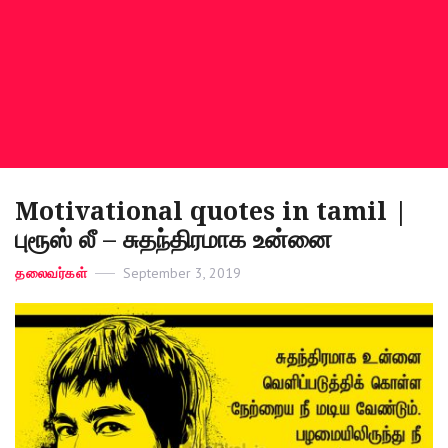
Motivational quotes in tamil |
புரூஸ் லீ – சுதந்திரமாக உன்னை
Categories
தலைவர்கள்
Posted
September 3, 2019
on