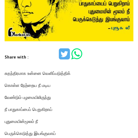
Share with :
சுதந்திரமாக உன்னை வெளிப்படுத்திக்
கொள்ள நேற்றைய நீ மடிய
வேண்டும் பழமையிலிருந்து
நீ பாதுகாப்பைப் பெறுகிறாய்
புதுமையின்மூலம் நீ
பெருக்கெடுத்து இயங்குவாய்