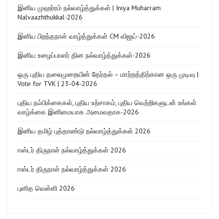
இனிய முஹர்ரம் நல்வாழ்த்துக்கள் | Iniya Muharram
Nalvaazhthukkal-2026
இனிய பிறந்தநாள் வாழ்த்துக்கள் CM விஜய்-2026
இனிய உழைப்பாளர் தின நல்வாழ்த்துக்கள்-2026
ஒரு புதிய தலைமுறையின் தேர்தல் – மாற்றத்திற்கான ஒரு முடிவு |
Vote for TVK | 23-04-2026
புதிய நம்பிக்கைகள், புதிய உற்சாகம், புதிய வெற்றிகளுடன் உங்கள்
வாழ்க்கை இனிமையாக அமைவதாக-2026
இனிய தமிழ் புத்தாண்டு நல்வாழ்த்துக்கள் 2026
ஈஸ்டர் திருநாள் நல்வாழ்த்துக்கள் 2026
ஈஸ்டர் திருநாள் நல்வாழ்த்துக்கள் 2026
புனித வெள்ளி 2026