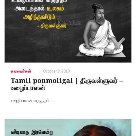
Categories
தலைவர்கள்
Posted
October 8, 2019
on
Tamil ponmoligal | திருவள்ளுவர் –
உழைப்பாளன்
உழைப்பாளன் வருத்தம் ...