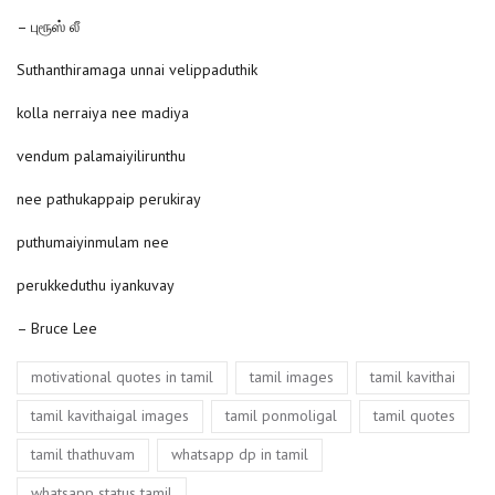
– புரூஸ் லீ
Suthanthiramaga unnai velippaduthik
kolla nerraiya nee madiya
vendum palamaiyilirunthu
nee pathukappaip perukiray
puthumaiyinmulam nee
perukkeduthu iyankuvay
– Bruce Lee
Tags
,
,
,
motivational quotes in tamil
tamil images
tamil kavithai
,
,
,
tamil kavithaigal images
tamil ponmoligal
tamil quotes
,
,
tamil thathuvam
whatsapp dp in tamil
whatsapp status tamil