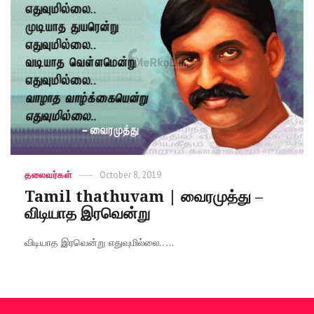
Categories
தலைவர்கள்
Posted
October 8, 2019
on
Tamil thathuvam | வைரமுத்து –
விடியாத இரவென்று
விடியாத இரவென்று எதுவுமில்லை.. ...