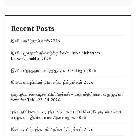
Recent Posts
இனிய தமிழ்நாடு நாள்-2026
இனிய முஹர்ரம் நல்வாழ்த்துக்கள் | Iniya Muharram
Nalvaazhthukkal-2026
இனிய பிறந்தநாள் வாழ்த்துக்கள் CM விஜய்-2026
இனிய உழைப்பாளர் தின நல்வாழ்த்துக்கள்-2026
ஒரு புதிய தலைமுறையின் தேர்தல் – மாற்றத்திற்கான ஒரு முடிவு |
Vote for TVK | 23-04-2026
புதிய நம்பிக்கைகள், புதிய உற்சாகம், புதிய வெற்றிகளுடன் உங்கள்
வாழ்க்கை இனிமையாக அமைவதாக-2026
இனிய தமிழ் புத்தாண்டு நல்வாழ்த்துக்கள் 2026