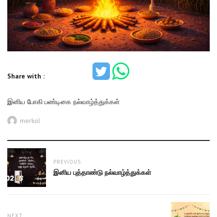
Share with :
இனிய போகி பண்டிகை நல்வாழ்த்துக்கள்
Author
merkol
Post
PREVIOUS
navigation
Previous
இனிய புத்தாண்டு நல்வாழ்த்துக்கள்
post:
NEXT