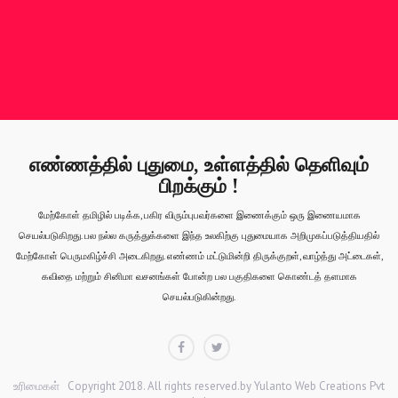
எண்ணத்தில் புதுமை, உள்ளத்தில் தெளிவும்
பிறக்கும் !
மேற்கோள் தமிழில் படிக்க, பகிர விரும்புபவர்களை இணைக்கும் ஒரு இணையமாக
செயல்படுகிறது. பல நல்ல கருத்துக்களை இந்த உலகிற்கு புதுமையாக அறிமுகப்படுத்தியதில்
மேற்கோள் பெருமகிழ்ச்சி அடைகிறது. எண்ணம் மட்டுமின்றி திருக்குறள், வாழ்த்து அட்டைகள்,
கவிதை மற்றும் சினிமா வசனங்கள் போன்ற பல பகுதிகளை கொண்டத் தளமாக
செயல்படுகின்றது.
Facebook
Twitter
உரிமைகள்
Copyright 2018. All rights reserved.by
Yulanto Web Creations Pvt