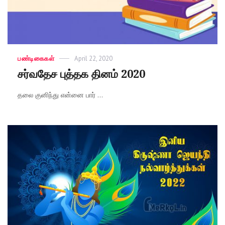
Categories
பண்டிகைகள்
Posted
April 22, 2020
on
சர்வதேச புத்தக தினம் 2020
தலை குனிந்து என்னை பார் ...