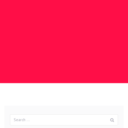
Search
Sear
for: