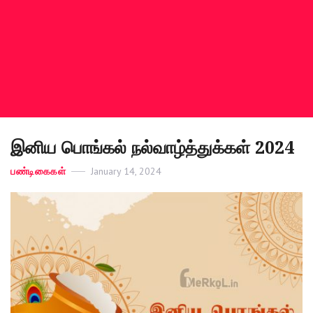
இனிய பொங்கல் நல்வாழ்த்துக்கள் 2024
Categories
பண்டிகைகள்
Posted
January 14, 2024
on