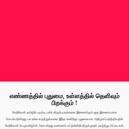
எண்ணத்தில் புதுமை, உள்ளத்தில் தெளிவும்
பிறக்கும் !
மேற்கோள் தமிழில் படிக்க, பகிர விரும்புபவர்களை இணைக்கும் ஒரு இணையமாக
செயல்படுகிறது. பல நல்ல கருத்துக்களை இந்த உலகிற்கு புதுமையாக அறிமுகப்படுத்தியதில்
மேற்கோள் பெருமகிழ்ச்சி அடைகிறது. எண்ணம் மட்டுமின்றி திருக்குறள், வாழ்த்து அட்டைகள்,