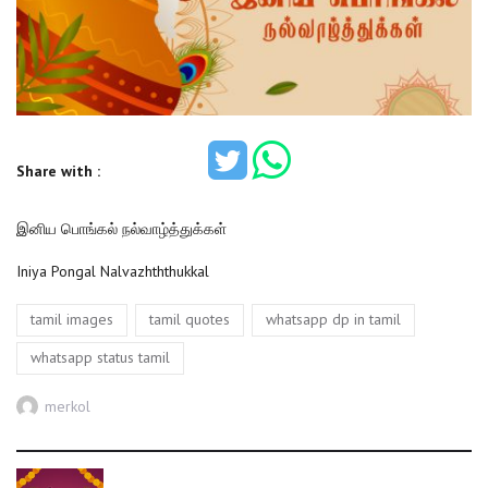
Share with :
இனிய பொங்கல் நல்வாழ்த்துக்கள்
Iniya Pongal Nalvazhththukkal
Tags
,
,
,
tamil images
tamil quotes
whatsapp dp in tamil
whatsapp status tamil
Author
merkol
Post