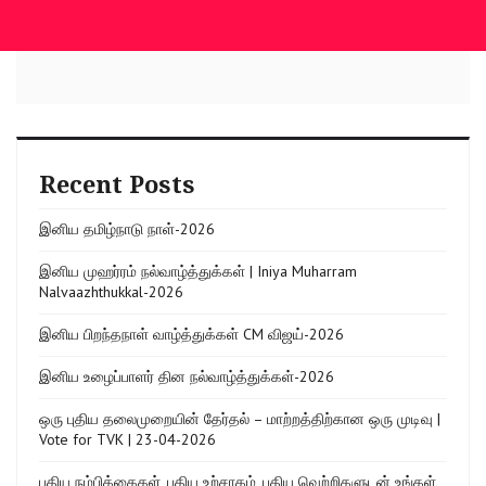
Recent Posts
இனிய தமிழ்நாடு நாள்-2026
இனிய முஹர்ரம் நல்வாழ்த்துக்கள் | Iniya Muharram
Nalvaazhthukkal-2026
இனிய பிறந்தநாள் வாழ்த்துக்கள் CM விஜய்-2026
இனிய உழைப்பாளர் தின நல்வாழ்த்துக்கள்-2026
ஒரு புதிய தலைமுறையின் தேர்தல் – மாற்றத்திற்கான ஒரு முடிவு |
Vote for TVK | 23-04-2026
புதிய நம்பிக்கைகள், புதிய உற்சாகம், புதிய வெற்றிகளுடன் உங்கள்