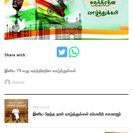
Share with :
இனிய 79 வது சுதந்திரதின வாழ்த்துக்கள்
Author
merkol
Post
PREVIOUS
navigation
Previous
இனிய பிறந்த நாள் வாழ்த்துக்கள் கர்மவீரர் காமராஜர்
post: