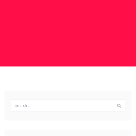
Search
Sear
for: