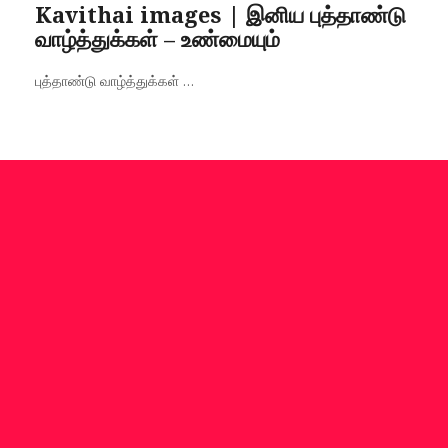
on
Kavithai images | இனிய புத்தாண்டு
வாழ்த்துக்கள் – உண்மையும்
புத்தாண்டு வாழ்த்துக்கள் ...