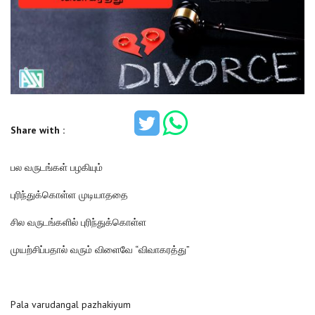
Share with :
பல வருடங்கள் பழகியும்
புரிந்துக்கொள்ள முடியாததை
சில வருடங்களில் புரிந்துக்கொள்ள
முயற்சிப்பதால் வரும் விளைவே “விவாகரத்து”
Pala varudangal pazhakiyum