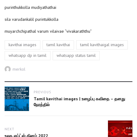
purinthukkolla mudiyathathai
sila varudankalil purintukkolla
muyarchchipathal varum vilaivae “vivakaraththu”
Tags
,
,
,
kavithai images
tamil kavithai
tamil kavithaigal images
,
whatsapp dp in tamil
whatsapp status tamil
Author
merkol
Post
PREVIOUS
navigation
Previous
Tamil kavithai images | உழைப்பு கவிதை – தனது
post:
நேரத்தில்
NEXT
Next
உலக எய்ட்ஸ் தினம் 2022