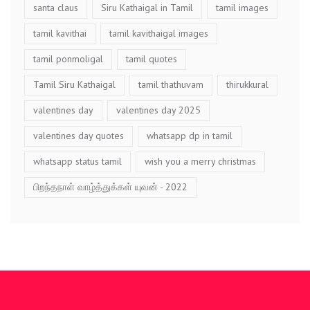
santa claus
Siru Kathaigal in Tamil
tamil images
tamil kavithai
tamil kavithaigal images
tamil ponmoligal
tamil quotes
Tamil Siru Kathaigal
tamil thathuvam
thirukkural
valentines day
valentines day 2025
valentines day quotes
whatsapp dp in tamil
whatsapp status tamil
wish you a merry christmas
பிறந்தநாள் வாழ்த்துக்கள் யுவன் - 2022