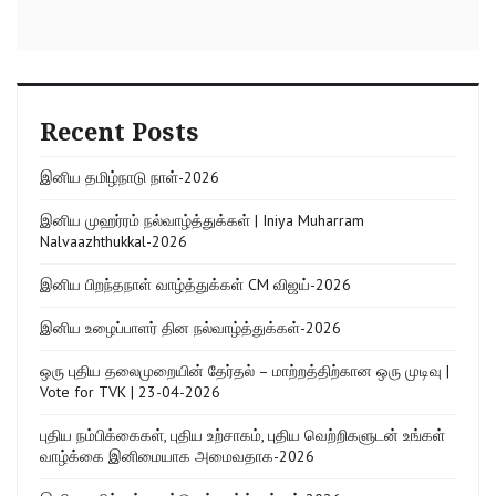
Recent Posts
இனிய தமிழ்நாடு நாள்-2026
இனிய முஹர்ரம் நல்வாழ்த்துக்கள் | Iniya Muharram
Nalvaazhthukkal-2026
இனிய பிறந்தநாள் வாழ்த்துக்கள் CM விஜய்-2026
இனிய உழைப்பாளர் தின நல்வாழ்த்துக்கள்-2026
ஒரு புதிய தலைமுறையின் தேர்தல் – மாற்றத்திற்கான ஒரு முடிவு |
Vote for TVK | 23-04-2026
புதிய நம்பிக்கைகள், புதிய உற்சாகம், புதிய வெற்றிகளுடன் உங்கள்
வாழ்க்கை இனிமையாக அமைவதாக-2026