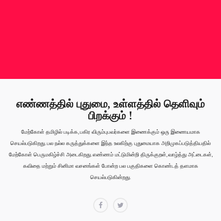
எண்ணத்தில் புதுமை, உள்ளத்தில் தெளிவும்
பிறக்கும் !
மேற்கோள் தமிழில் படிக்க, பகிர விரும்புபவர்களை இணைக்கும் ஒரு இணையமாக
செயல்படுகிறது. பல நல்ல கருத்துக்களை இந்த உலகிற்கு புதுமையாக அறிமுகப்படுத்தியதில்
மேற்கோள் பெருமகிழ்ச்சி அடைகிறது. எண்ணம் மட்டுமின்றி திருக்குறள், வாழ்த்து அட்டைகள்,
கவிதை மற்றும் சினிமா வசனங்கள் போன்ற பல பகுதிகளை கொண்டத் தளமாக
செயல்படுகின்றது.
Facebook
Twitter