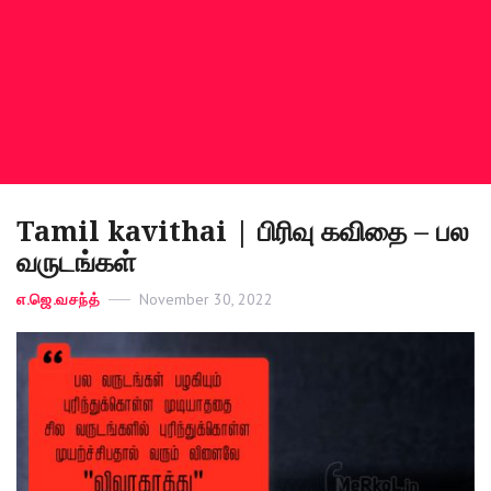
Tamil kavithai | பிரிவு கவிதை – பல
வருடங்கள்
Categories
எ.ஜெ.வசந்த்
Posted
November 30, 2022
on