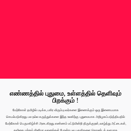
எண்ணத்தில் புதுமை, உள்ளத்தில் தெளிவும்
பிறக்கும் !
மேற்கோள் தமிழில் படிக்க, பகிர விரும்புபவர்களை இணைக்கும் ஒரு இணையமாக
செயல்படுகிறது. பல நல்ல கருத்துக்களை இந்த உலகிற்கு புதுமையாக அறிமுகப்படுத்தியதில்
மேற்கோள் பெருமகிழ்ச்சி அடைகிறது. எண்ணம் மட்டுமின்றி திருக்குறள், வாழ்த்து அட்டைகள்,
கவிதை மற்றும் சினிமா வசனங்கள் போன்ற பல பகுதிகளை கொண்டத் தளமாக