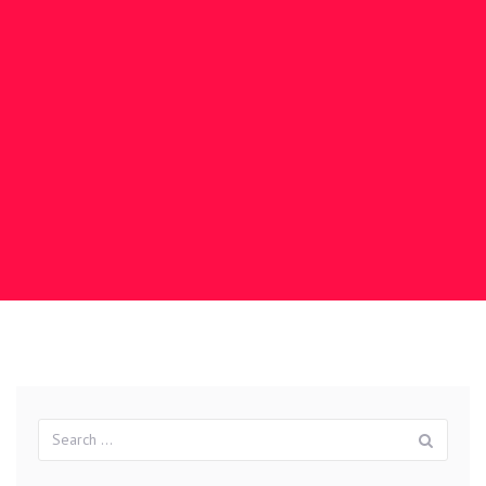
Search
Sear
for: