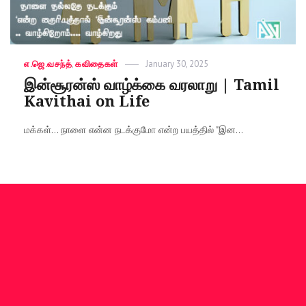
Categories
எ.ஜெ.வசந்த்
,
கவிதைகள்
Posted
January 30, 2025
on
இன்சூரன்ஸ் வாழ்க்கை வரலாறு | Tamil
Kavithai on Life
மக்கள்... நாளை என்ன நடக்குமோ என்ற பயத்தில் "இன...