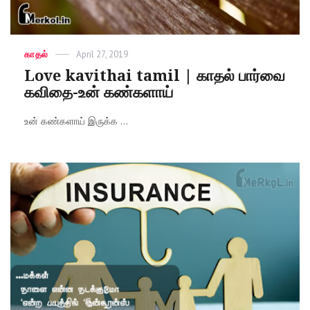
Categories
காதல்
Posted
April 27, 2019
on
Love kavithai tamil | காதல் பார்வை
கவிதை-உன் கண்களாய்
உன் கண்களாய் இருக்க ...