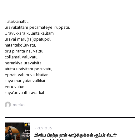
Talakkanattil,
uravukalitam pecamaleye iruppatu.
Uravukkara kulantaikalitam
uravai maru(rai)ppatupol
natantukolluvatu,
oru piranta nal valttu
collamal valuvatu,
nerunkiya uravaivita
atutta uraivitam pecuvatu,
eppati valum valkkaitan
suya mariyatai valkkai
enru valum
suya’arivu illatavarkal
Author
merkol
Post
PREVIOUS
navigation
Previous
இனிய பிறந்த நாள் வாழ்த்துக்கள் சூப்பர் ஸ்டார்