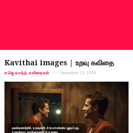
Kavithai images | உறவு கவிதை
Categories
எ.ஜெ.வசந்த்
,
கவிதைகள்
Posted
December 11, 2024
on