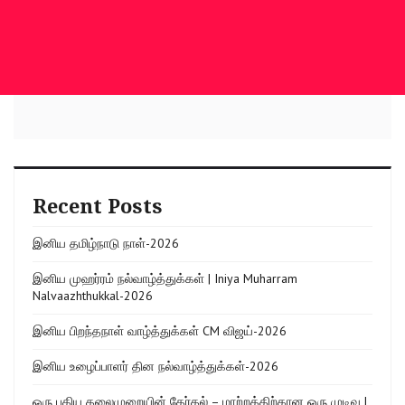
Recent Posts
இனிய தமிழ்நாடு நாள்-2026
இனிய முஹர்ரம் நல்வாழ்த்துக்கள் | Iniya Muharram
Nalvaazhthukkal-2026
இனிய பிறந்தநாள் வாழ்த்துக்கள் CM விஜய்-2026
இனிய உழைப்பாளர் தின நல்வாழ்த்துக்கள்-2026
ஒரு புதிய தலைமுறையின் தேர்தல் – மாற்றத்திற்கான ஒரு முடிவு |